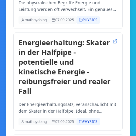
Die physikalischen Begriffe Energie und
Leistung werden oft verwechselt. Ein genaues
Verständnis ist aber wichtig, um die Vorgänge
mathbydoing
07.09.2025
PHYSICS
der Energiewende zu verstehen, um
Dokumentationen und Medien-Info kritisch
auszuwerten und um sich eine eigene Meinung
Energieerhaltung: Skater
zur bilden.
in der Halfpipe -
potentielle und
kinetische Energie -
reibungsfreier und realer
Fall
Der Energieerhaltungssatz, veranschaulicht mit
dem Skater in der Halfpipe. Ideal, ohne
Reibung: die Gesamtenergie bleibt konstant.
mathbydoing
07.09.2025
PHYSICS