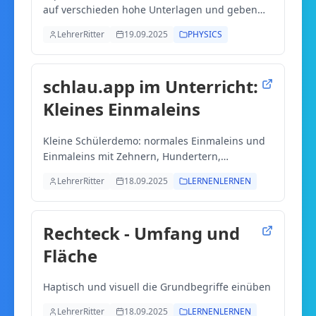
auf verschieden hohe Unterlagen und geben
immer das Produkt aus Gewicht (in Newton) und
LehrerRitter
19.09.2025
PHYSICS
Höhe (in Meter) an. Der Standardfall: Energie
von 1 Joule zeigen.
schlau.app im Unterricht:
Kleines Einmaleins
Kleine Schülerdemo: normales Einmaleins und
Einmaleins mit Zehnern, Hundertern,
Tausendern. Mit Sprachausgabe. Handy und PC
LehrerRitter
18.09.2025
LERNENLERNEN
im Klassenraum.
Rechteck - Umfang und
Fläche
Haptisch und visuell die Grundbegriffe einüben
LehrerRitter
18.09.2025
LERNENLERNEN