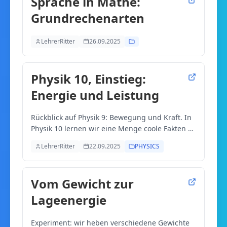
Sprache in Mathe:
Grundrechenarten
LehrerRitter
26.09.2025
Physik 10, Einstieg:
Energie und Leistung
Rückblick auf Physik 9: Bewegung und Kraft. In
Physik 10 lernen wir eine Menge coole Fakten zu
Energie, z.B. was es mit der Energiewende auf
LehrerRitter
22.09.2025
PHYSICS
sich hat. Wir lernen die Größen Energie, Arbeit
und Leistung. Dazu müssen wir uns nochmals
die Größen Geschwindigkeit, Beschleunigung
Vom Gewicht zur
und Kraft aus Physik 9 ansehen.
Lageenergie
Experiment: wir heben verschiedene Gewichte