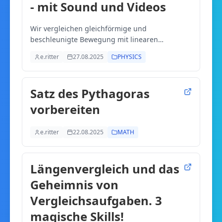
- mit Sound und Videos
Wir vergleichen gleichförmige und
beschleunigte Bewegung mit linearen
Funktionen, die wir in Mathe kennengelernt
e.ritter
27.08.2025
PHYSICS
haben. Mache dir in Mathe klar, was die
abhängige Größe ist und, welche Rolle die
Steigung spielt. Dann vergleiche die Funktion
Satz des Pythagoras
mit den Funktionen in Physik, z.B. dem Ort-Zeit-
Diagramm einer gleichförmigen Bewegung und
vorbereiten
dem Geschwindigkeit-Zeit-Diagramm einer
beschleunigten Bewegung.
e.ritter
22.08.2025
MATH
Längenvergleich und das
Geheimnis von
Vergleichsaufgaben. 3
magische Skills!