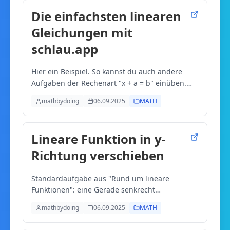
Die einfachsten linearen
Gleichungen mit
schlau.app
Hier ein Beispiel. So kannst du auch andere
Aufgaben der Rechenart "x + a = b" einüben.
Hier wird auch die Sprachausgabe von chatGPT
mathbydoing
06.09.2025
MATH
genutzt. Sie hilft dir, die Schritte besser zu
merken.
Lineare Funktion in y-
Richtung verschieben
Standardaufgabe aus "Rund um lineare
Funktionen": eine Gerade senkrecht
verschieben. Aufgabe mit schlau.app
mathbydoing
06.09.2025
MATH