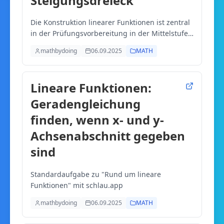
Steigungsdreieck
Die Konstruktion linearer Funktionen ist zentral
in der Prüfungsvorbereitung in der Mittelstufe.
Aber wenn du gerade ein Problem mit der
mathbydoing
06.09.2025
MATH
Steigung hast, dann besinne dich auf diese
"Anfänger"-Methode. Außerdem: verwende das
praktische Tool Desmos!
Lineare Funktionen:
Geradengleichung
finden, wenn x- und y-
Achsenabschnitt gegeben
sind
Standardaufgabe zu "Rund um lineare
Funktionen" mit schlau.app
mathbydoing
06.09.2025
MATH