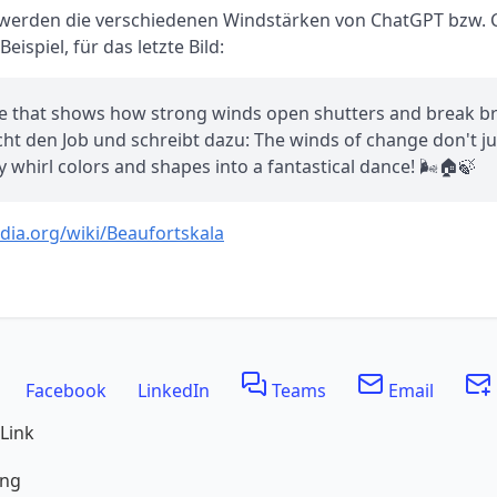
 werden die verschiedenen Windstärken von ChatGPT bzw.
eispiel, für das letzte Bild:
re that shows how strong winds open shutters and break b
t den Job und schreibt dazu: The winds of change don't j
y whirl colors and shapes into a fantastical dance! 🌬️🏠🍃
edia.org/wiki/Beaufortskala
Facebook
LinkedIn
Teams
Email
Link
ing