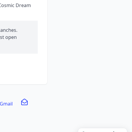
 Cosmic Dream
ranches.
ust open
Gmail