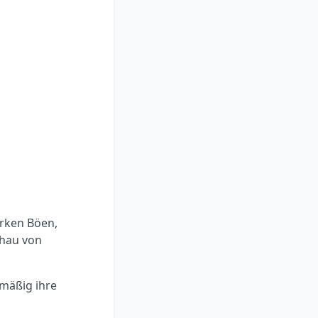
arken Böen,
chau von
mäßig ihre