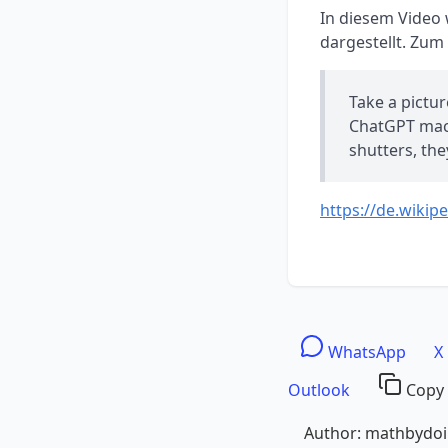
In diesem Video
dargestellt. Zum B
Take a pictu
ChatGPT mach
shutters, the
https://de.wikip
WhatsApp
X
Outlook
Copy 
Author: mathbydo